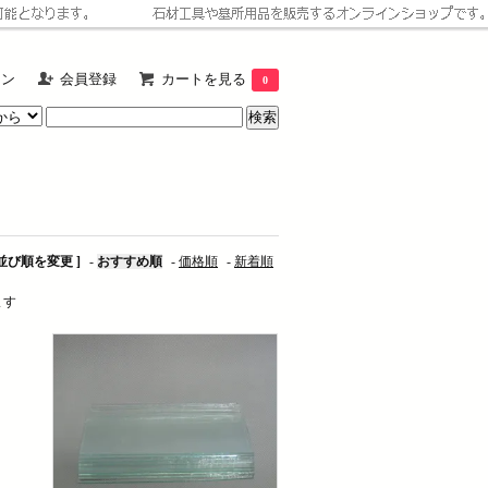
イン
会員登録
カートを見る
0
 並び順を変更 ]
-
おすすめ順
-
価格順
-
新着順
ます