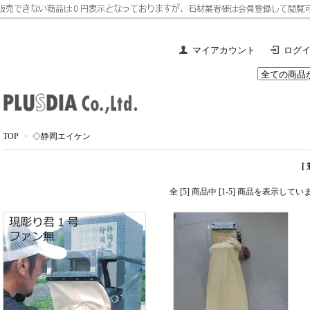
マイアカウント
ログ
TOP
>
◇静岡エイケン
[
全 [5] 商品中 [1-5] 商品を表示してい