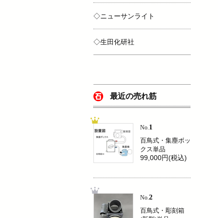
◇ニューサンライト
◇生田化研社
最近の売れ筋
1
No.
百鳥式・集塵ボッ
クス単品
99,000円(税込)
2
No.
百鳥式・彫刻箱