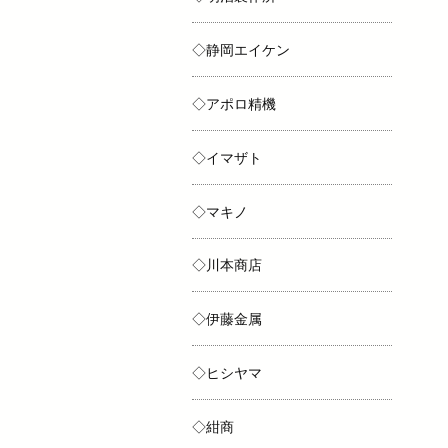
◇静岡エイケン
◇アポロ精機
◇イマザト
◇マキノ
◇川本商店
◇伊藤金属
◇ヒシヤマ
◇紺商