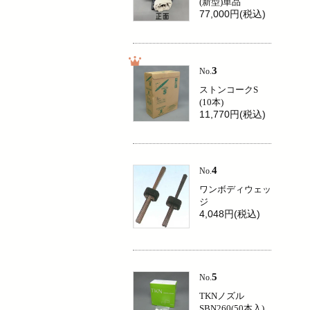
(新型)単品
77,000円(税込)
3
No.
ストンコークS
(10本)
11,770円(税込)
4
No.
ワンボディウェッ
ジ
4,048円(税込)
5
No.
TKNノズル
SBN260(50本入)