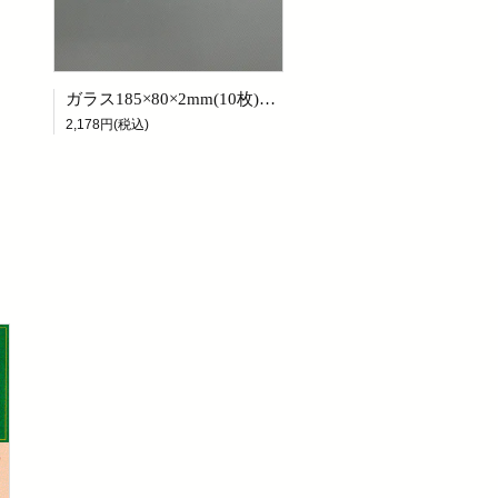
ガラス185×80×2mm(10枚)現彫り君1号用
2,178円(税込)