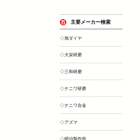
主要メーカー検索
◇旭ダイヤ
◇大栄研磨
◇三和研磨
◇ナニワ研磨
◇ナニワ合金
◇アズマ
◇明治製作所