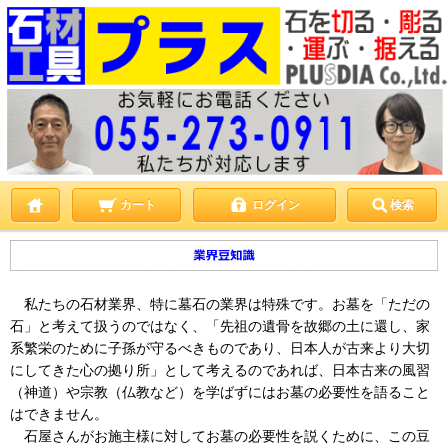
カート
ログイン
検索
私たちの石材業界、特に墓石の業界は特殊です。お墓を「ただの
石」と考えて扱うのではなく、「先祖の遺骨を故郷の土に還し、家
系繁栄のために子孫が守るべきものであり、日本人が古来より大切
にしてきた心の拠り所」として考えるのであれば、日本古来の風習
（神道）や宗教（仏教など）を学ばずにはお墓の必要性を語ること
はできません。
石屋さんがお施主様に対してお墓の必要性を説くために、この豆