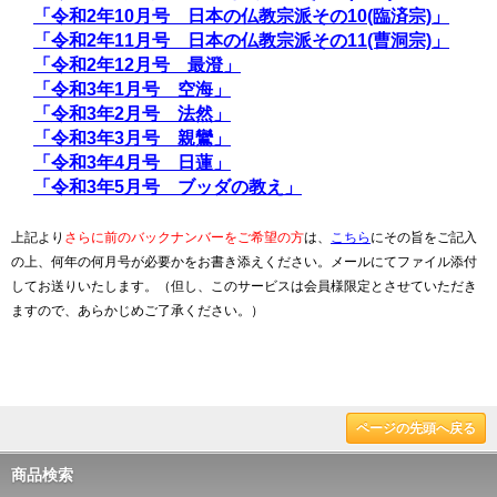
「令和2年10月号 日本の仏教宗派その10(臨済宗)」
「令和2年11月号 日本の仏教宗派その11(曹洞宗)」
「令和2年12月号 最澄」
「令和3年1月号 空海」
「令和3年2月号 法然」
「令和3年3月号 親鸞」
「令和3年4月号 日蓮」
「令和3年5月号 ブッダの教え」
上記より
さらに前のバックナンバーをご希望の方
は、
こちら
にその旨をご記入
の上、何年の何月号が必要かをお書き添えください。メールにてファイル添付
してお送りいたします。（但し、このサービスは会員様限定とさせていただき
ますので、あらかじめご了承ください。）
ページの先頭へ戻る
商品検索