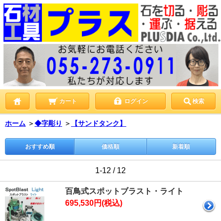
カート
ログイン
検索
ホーム
＞
◆字彫り
＞
【サンドタンク】
おすすめ順
価格順
新着順
1-12 / 12
百鳥式スポットブラスト・ライト
695,530円(税込)