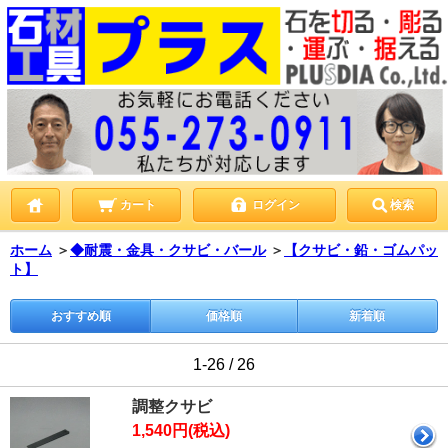
カート
ログイン
検索
ホーム
＞
◆耐震・金具・クサビ・バール
＞
【クサビ・鉛・ゴムパッ
ト】
おすすめ順
価格順
新着順
1-26 / 26
調整クサビ
1,540円(税込)