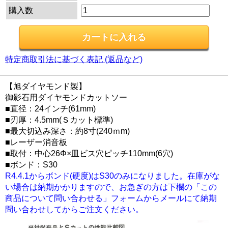
購入数
特定商取引法に基づく表記 (返品など)
【旭ダイヤモンド製】
御影石用ダイヤモンドカットソー
■直径：24インチ(61mm)
■刃厚：4.5mm(Ｓカット標準)
■最大切込み深さ：約8寸(240ｍm)
■レーザー消音板
■取付：中心26Φ×皿ビス穴ピッチ110mm(6穴)
■ボンド：S30
R4.4.1からボンド(硬度)はS30のみになりました。在庫がな
い場合は納期かかりますので、お急ぎの方は下欄の「この
商品について問い合わせる」フォームからメールにて納期
問い合わせしてからご注文ください。