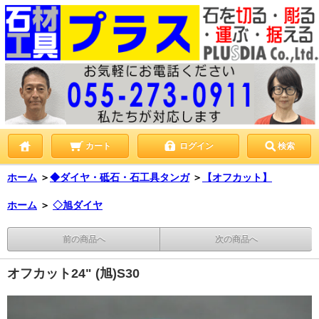
カート
ログイン
検索
ホーム
＞
◆ダイヤ・砥石・石工具タンガ
＞
【オフカット】
ホーム
＞
◇旭ダイヤ
前の商品へ
次の商品へ
オフカット24" (旭)S30