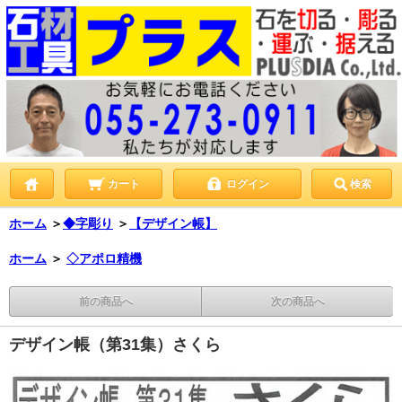
カート
ログイン
検索
ホーム
＞
◆字彫り
＞
【デザイン帳】
ホーム
＞
◇アポロ精機
前の商品へ
次の商品へ
デザイン帳（第31集）さくら