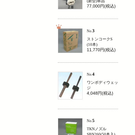
(新型)単品
77,000円(税込)
3
No.
ストンコークS
(10本)
11,770円(税込)
4
No.
ワンボディウェッ
ジ
4,048円(税込)
5
No.
TKNノズル
SBN260(50本入)