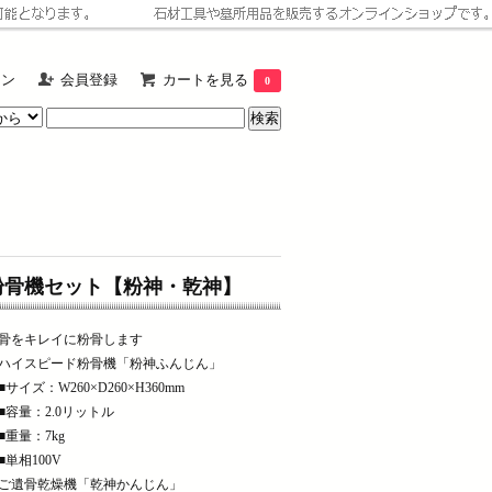
イン
会員登録
カートを見る
0
粉骨機セット【粉神・乾神】
骨をキレイに粉骨します
ハイスピード粉骨機「粉神ふんじん」
サイズ：W260×D260×H360mm
容量：2.0リットル
重量：7kg
単相100V
ご遺骨乾燥機「乾神かんじん」