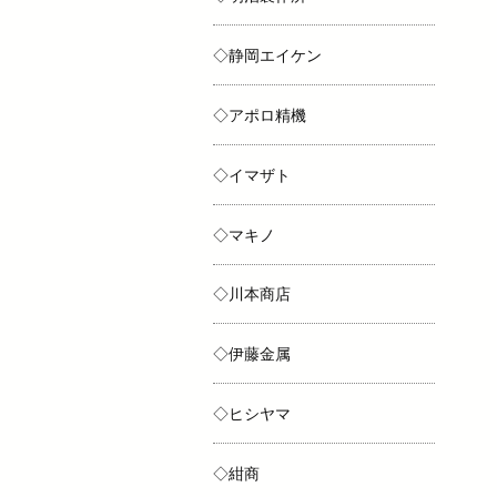
◇静岡エイケン
◇アポロ精機
◇イマザト
◇マキノ
◇川本商店
◇伊藤金属
◇ヒシヤマ
◇紺商