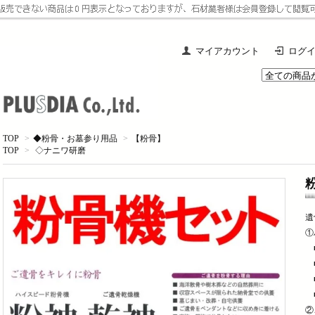
マイアカウント
ログ
TOP
>
◆粉骨・お墓参り用品
>
【粉骨】
TOP
>
◇ナニワ研磨
遺
①
■
■
■
■
②