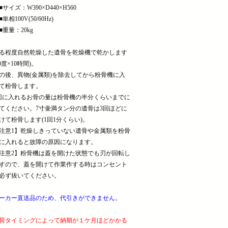
サイズ：W390×D440×H560
単相100V(50/60Hz)
重量：20kg
る程度自然乾燥した遺骨を乾燥機で乾かします
60度×10時間)。
の後、異物(金属類)を除去してから粉骨機に入
て粉骨します。
回に入れるお骨の量は粉骨機の半分くらいまでに
てください。7寸壷満タン分の遺骨は3回ほどに
けて粉骨します(1回1分くらい)。
注意1】乾燥しきっていない遺骨や金属類を粉骨
に入れると故障の原因になります。
注意2】粉骨機は蓋を開けた状態でも刃が回転し
すので、蓋を開けて作業作する時はコンセント
必ず抜いてください。
ーカー直送品のため、代引きができません。
荷タイミングによって納期が１ケ月ほどかかる