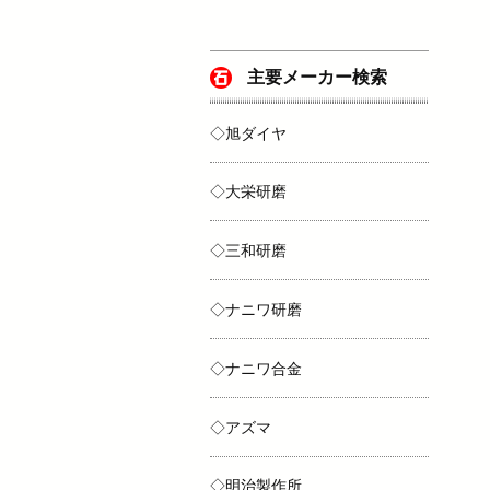
主要メーカー検索
◇旭ダイヤ
◇大栄研磨
◇三和研磨
◇ナニワ研磨
◇ナニワ合金
◇アズマ
◇明治製作所