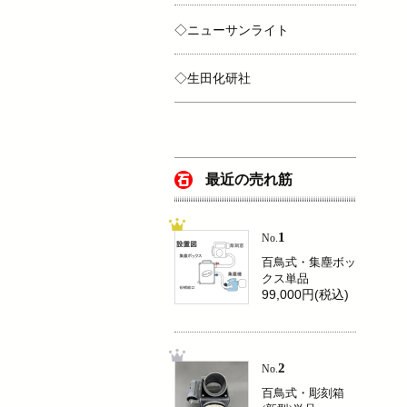
◇ニューサンライト
◇生田化研社
最近の売れ筋
1
No.
百鳥式・集塵ボッ
クス単品
99,000円(税込)
2
No.
百鳥式・彫刻箱