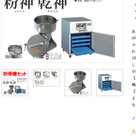
■
■
■
あ
(
そ
れ
1
し
分
【
機
【
ま
を
メ
入