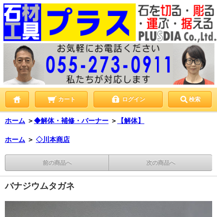
カート
ログイン
検索
ホーム
＞
◆解体・補修・バーナー
＞
【解体】
ホーム
＞
◇川本商店
前の商品へ
次の商品へ
バナジウムタガネ