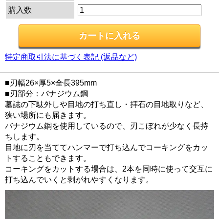
購入数
特定商取引法に基づく表記 (返品など)
■刃幅26×厚5×全長395mm
■刃部分：バナジウム鋼
墓誌の下駄外しや目地の打ち直し・拝石の目地取りなど、
狭い場所にも届きます。
バナジウム鋼を使用しているので、刃こぼれが少なく長持
ちします。
目地に刃を当ててハンマーで打ち込んでコーキングをカッ
トすることもできます。
コーキングをカットする場合は、2本を同時に使って交互に
打ち込んでいくと剥がれやすくなります。