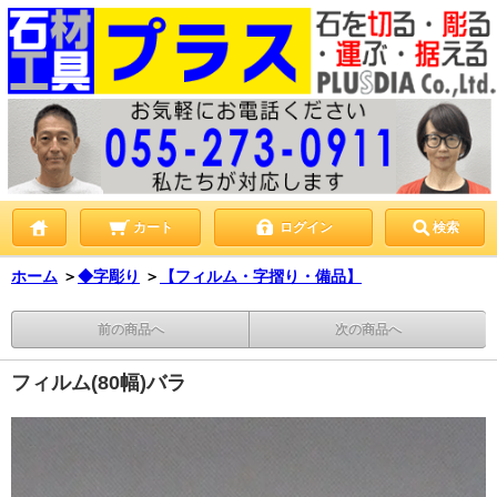
カート
ログイン
検索
ホーム
＞
◆字彫り
＞
【フィルム・字摺り・備品】
前の商品へ
次の商品へ
フィルム(80幅)バラ