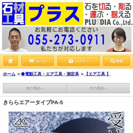
カート
ログイン
検索
ホーム
＞
◆電動工具・エア工具・測定具
＞
【エア工具 】
前の商品へ
次の商品へ
きららエアータイプPA-5