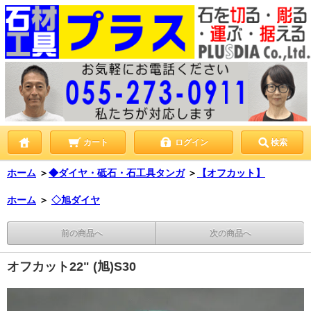
カート
ログイン
検索
ホーム
＞
◆ダイヤ・砥石・石工具タンガ
＞
【オフカット】
ホーム
＞
◇旭ダイヤ
前の商品へ
次の商品へ
オフカット22" (旭)S30