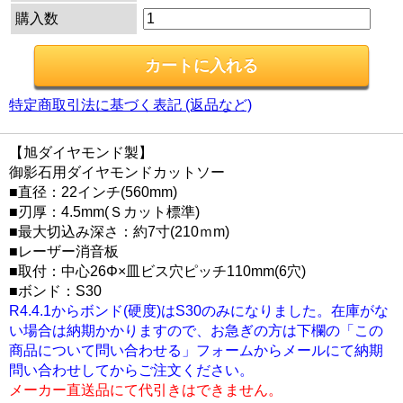
購入数
特定商取引法に基づく表記 (返品など)
【旭ダイヤモンド製】
御影石用ダイヤモンドカットソー
■直径：22インチ(560mm)
■刃厚：4.5mm(Ｓカット標準)
■最大切込み深さ：約7寸(210ｍm)
■レーザー消音板
■取付：中心26Φ×皿ビス穴ピッチ110mm(6穴)
■ボンド：S30
R4.4.1からボンド(硬度)はS30のみになりました。在庫がな
い場合は納期かかりますので、お急ぎの方は下欄の「この
商品について問い合わせる」フォームからメールにて納期
問い合わせしてからご注文ください。
メーカー直送品にて代引きはできません。